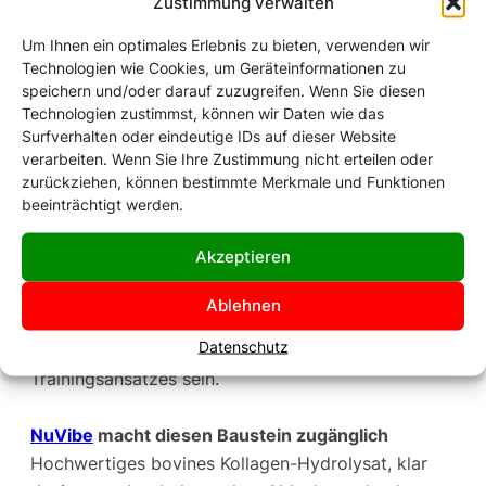
Zustimmung verwalten
einen erhöhten Proteinbedarf, der über klassische
Um Ihnen ein optimales Erlebnis zu bieten, verwenden wir
kohlenhydratbasierte Produkte allein nicht immer
Technologien wie Cookies, um Geräteinformationen zu
gedeckt wird. Kohlenhydrate sind kurzfristig
speichern und/oder darauf zuzugreifen. Wenn Sie diesen
unverzichtbar, aber sie tragen nicht immer zur
Technologien zustimmst, können wir Daten wie das
langfristigen Trainingsanpassung oder zum Erhalt
Surfverhalten oder eindeutige IDs auf dieser Website
verarbeiten. Wenn Sie Ihre Zustimmung nicht erteilen oder
des Bewegungsapparats bei. Genau hier liegt das
zurückziehen, können bestimmte Merkmale und Funktionen
Potenzial von Kollagen als Ergänzung zur
beeinträchtigt werden.
Ausdauerernährung.
Akzeptieren
Beim Triathlon, wo Körper und Gelenke monatelang
unter konstanter Mehrfachbelastung stehen, ist
Ablehnen
gezielte Kollagenversorgung kein Luxus, sondern
Datenschutz
kann ein logischer Baustein eines seriösen
Trainingsansatzes sein.
NuVibe
macht diesen Baustein zugänglich
Hochwertiges bovines Kollagen-Hydrolysat, klar