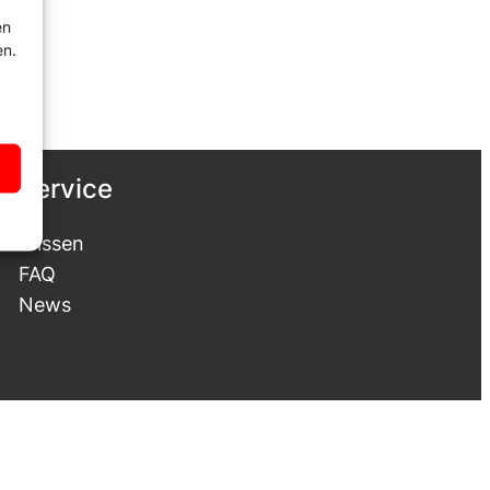
en
en.
Service
Wissen
FAQ
News