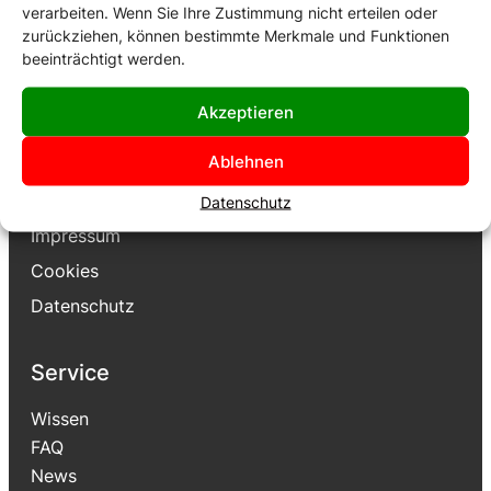
verarbeiten. Wenn Sie Ihre Zustimmung nicht erteilen oder
Gemeinschaft
zurückziehen, können bestimmte Merkmale und Funktionen
Karriere
beeinträchtigt werden.
Kontakt
Akzeptieren
Instagram
LinkedIn
Ablehnen
Rechtliches
Datenschutz
Impressum
Cookies
Datenschutz
Service
Wissen
FAQ
News